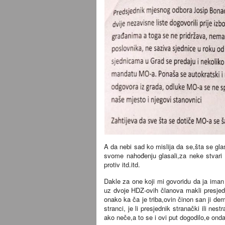
A da nebi sad ko mislija da se,šta se gla
svome nahođenju glasali,za neke stvari sm
protiv itd.itd.
Dakle za one koji mi govoridu da ja iman
uz dvoje HDZ-ovih članova makli presjedni
onako ka ča je triba,ovin činon san ji de
stranci, je li presjednik stranački ili nes
ako neče,a to se i ovi put dogodilo,e on