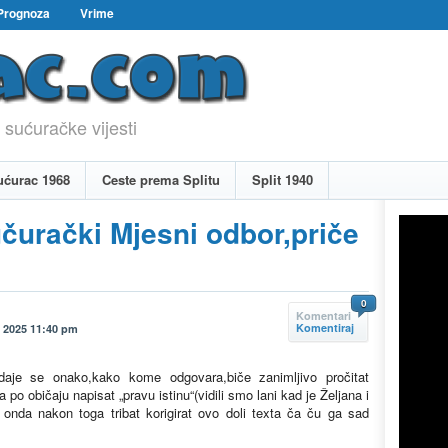
Prognoza
Vrime
 sućuračke vijesti
ućurac 1968
Ceste prema Splitu
Split 1940
čurački Mjesni odbor,priče
0
Komentari
Komentiraj
, 2025 11:40 pm
odaje se onako,kako kome odgovara,biče zanimljivo pročitat
o običaju napisat „pravu istinu“(vidili smo lani kad je Željana i
nda nakon toga tribat korigirat ovo doli texta ča ču ga sad