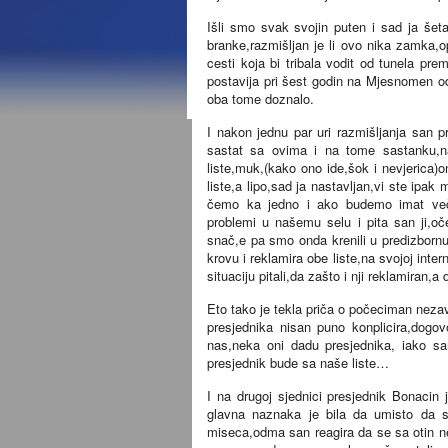
Išli smo svak svojin puten i sad ja še
branke,razmišljan je li ovo nika zamka,o
cesti koja bi tribala vodit od tunela pr
postavija pri šest godin na Mjesnomen o
oba tome doznalo.
I nakon jednu par uri razmišljanja san p
sastat sa ovima i na tome sastanku,na
liste,muk,(kako ono ide,šok i nevjerica)o
liste,a lipo,sad ja nastavljan,vi ste ipak 
čemo ka jedno i ako budemo imat večin
problemi u našemu selu i pita san ji,oč
snač,e pa smo onda krenili u predizborn
krovu i reklamira obe liste,na svojoj inte
situaciju pitali,da zašto i nji reklamiran,
Eto tako je tekla priča o počeciman nezavi
presjednika nisan puno konplicira,dogov
nas,neka oni dadu presjednika, iako san
presjednik bude sa naše liste…
I na drugoj sjednici presjednik Bonacin 
glavna naznaka je bila da umisto da s
miseca,odma san reagira da se sa otin n