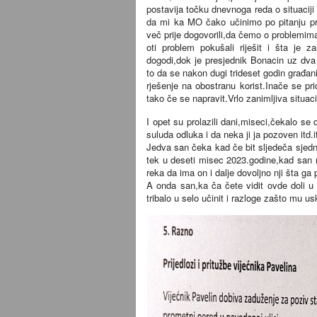
postavija točku dnevnoga reda o situaciji u
da mi ka MO čako učinimo po pitanju pr
več prije dogovorili,da čemo o problemima
oti problem pokušali riješit i šta je z
dogodi,dok je presjednik Bonacin uz dva 
to da se nakon dugi trideset godin građan
rješenje na obostranu korist.Inače se pr
tako če se napravit.Vrlo zanimljiva situaci
I opet su prolazili dani,miseci,čekalo se 
suluda odluka i da neka ji ja pozoven itd.i
Jedva san čeka kad če bit sljedeča sjednic
tek u deseti misec 2023.godine,kad san 
reka da ima on i dalje dovoljno nji šta 
A onda san,ka ča čete vidit ovde doli u z
tribalo u selo učinit i razloge zašto mu u