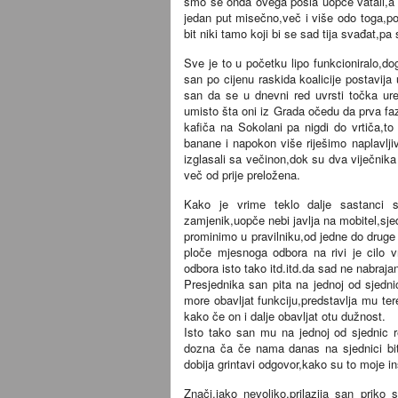
smo se onda ovega posla uopče vatali,a
jedan put misečno,več i više odo toga,po 
bit niki tamo koji bi se sad tija svađat,pa
Sve je to u početku lipo funkcioniralo,d
san po cijenu raskida koalicije postavij
san da se u dnevni red uvrsti točka u
umisto šta oni iz Grada očedu da prva faz
kafiča na Sokolani pa nigdi do vrtiča,t
banane i napokon više riješimo naplavlji
izglasali sa večinon,dok su dva viječnika
več od prije preložena.
Kako je vrime teklo dalje sastanci su 
zamjenik,uopče nebi javlja na mobitel,sjed
prominimo u pravilniku,od jedne do druge 
ploče mjesnoga odbora na rivi je cilo v
odbora isto tako itd.itd.da sad ne nabraja
Presjednika san pita na jednoj od sjedn
more obavljat funkciju,predstavlja mu te
kako če on i dalje obavljat otu dužnost.
Isto tako san mu na jednoj od sjednic 
dozna ča če nama danas na sjednici bi
dobija grintavi odgovor,kako su to moje in
Znači,iako nevoljko,prilazija san priko