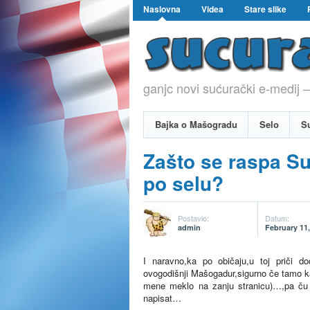
Naslovna
Videa
Stare slike
ganjc novi sućurački e-medij –
Bajka o Mašogradu
Selo
S
Zašto se raspa Su
po selu?
Postavio:
Datum:
admin
February 11
I naravno,ka po običaju,u toj priči d
ovogodišnji Mašogadur,sigurno če tamo ka p
mene meklo na zanju stranicu)…,pa ču o
napisat…