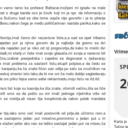
tan vamo tamo ka profesor Baltazar,možjani mi igradu na male
pet s druge bande ovo je čovik koji mi je npr. da informaciju o
ema Sučurcu kad se oba tome uopče nije govorilo i ja to pitanje
dboru,nakon čega je među političariman nastala panika,kako se
rilomija,imat čemo dvi nezavisne liste,e,a sad se opet tribamo
jedan put ja njima govorin da je najbolje da gremo sa dvi
nda najedan put je niko od nji progovorija,da kako to mislin dvi
Vrime
mlađi,mi stariji,vi čete imat svoje glasače,mi svoje,a naravno bit
u,izabrat presjednika i zajedno se dogovarat o rješavanju
e imat problema za sastavit listu,skupit potpise,a da čedu se
u kanpanju,ka ča znate fičon san odija po selu sa zvučnikon na
rneskoj stranici isto tako,da bi me oni ča malo dublje sagledavaju
a da oni priko fejsa samo sebe reklamiradu,moju listu ne itd.itd.
sni list koje su kasnije,ka šta znate, oformili večinu,šta se tiče
orili smo se da pošto su oni imali jednoga viječnika više od
 se mislija,ali nisan tija konplicirat,da nakon polak mandata
je tija,iako smo več imali poslovnik od prije,da učinimo novi,a
e sastajemo jedan put misečno,prominimo u jedan put u tri
Karta je
e slažen jerbo ako nan se teško sastajat jedan put na misec,ča
Točno je