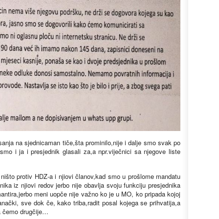
sanja na sjednicaman tiče,šta prominilo,nije i dalje smo svak po
o i ja i presjednik glasali za,a npr.viječnici sa njegove liste
 ništo protiv HDZ-a i njiovi članov,kad smo u prošlome mandatu
ka iz njiovi redov jerbo nije obavlja svoju funkciju presjednika
mantira,jerbo meni uopče nije važno ko je u MO, ko pripada kojoj
tranački, sve dok če, kako triba,radit posal kojega se prihvatija,a
da čemo drugčije…