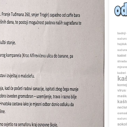
badnji
sućur
hajduk
sućur
kaštel
štrada
mjesne
kaštel
ka
kontej
virus
maška
kašt
nečis
osmaš
sućur
sokol