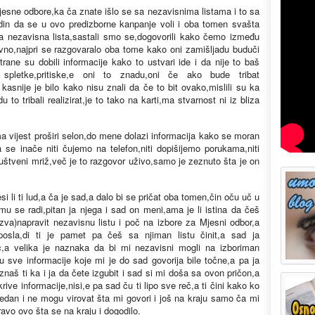
jesne odbore,ka ča znate išlo se sa nezavisnima listama i to sa
idin da se u ovo predizborne kanpanje voli i oba tomen svašta
edna nezavisna lista,sastali smo se,dogovorili kako čemo između
aravno,najpri se razgovaralo oba tome kako oni zamišljadu buduči
ane su dobili informacije kako to ustvari ide i da nije to baš
spletke,pritiske,e oni to znadu,oni če ako bude tribat
a kasnije je bilo kako nisu znali da če to bit ovako,mislili su ka
to tribali realizirat,je to tako na karti,ma stvarnost ni iz bliza
a vijest proširi selon,do mene dolazi informacija kako se moran
e inače niti čujemo na telefon,niti dopišijemo porukama,niti
uštveni mriž,več je to razgovor uživo,samo je zeznuto šta je on
esi li ti lud,a ča je sad,a dalo bi se pričat oba tomen,čin oču uč u
u se radi,pitan ja njega i sad on meni,ama je li istina da češ
zva)napravit nezavisnu listu i poč na izbore za Mjesni odbor,a
osla,di ti je pamet pa češ sa njiman listu činit,a sad ja
c,a velika je naznaka da bi mi nezavisni mogli na izboriman
su sve informacije koje mi je do sad govorija bile točne,a pa ja
aš ti ka i ja da čete izgubit i sad si mi doša sa ovon pričon,a
 krive informacije,nisi,e pa sad ču ti lipo sve reč,a ti čini kako ko
ledan i ne mogu virovat šta mi govori i još na kraju samo ča mi
avo ovo šta se na kraju i dogodilo.