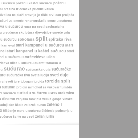
požar u
požar u kaštel sućurcu
 u sućurcu
cu
prašina iz cemexa
priobučivalica
ivalica na plaži
provrija je rišić
prvi dan proljeća
računi za smeće
rekonstrukcija ceste u sućurcu
iva u sućurcu
rupa na cesti
saobraćajna
skulptura djevojčice
smeće
a u sućurcu
snig
split
sokolana
splitska riva
 u sućurcu
stari kampanel u sućurcu
stari
i karneval
stari kanpanel u kaštel sućurcu
nel
stari
nel u sućurcu
starčevićeva ulica
susret tomosa u
vićeva ulica u sućurcu
sućurac
sućuračke
cu
sućuračka duja
are
sveti duje
sučuraćka riva
sveta lucija
torcida split
uraj
sveti jure
tobogan
torcida
a sućurac
tumbin
torcidin mimohod za vukovar
turisti u sućurcu
utakmica
el sućurcu
uskrs
k dinamo
vanjska rasvjeta
velika gospa
vinske
zeleno i
zadnji dan škole
zalazak sunca
o
čišćenje mora u sućurcu
čišćenje podmorja u
željan jurlin
 sućurcu
šahte na cesti