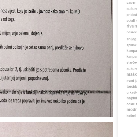
kalete
sućur
priobuč
putalj
riva
r
nesreć
snijeg
splitsk
kanpa
kanpa
starče
sućur
mašk
sveti j
torcid
u kašt
hajdu
ceste
modr
kaštel