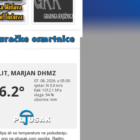
 lipa ali se temperature ne podudaraju.
 ono na pljusak.com poviše. Radim.