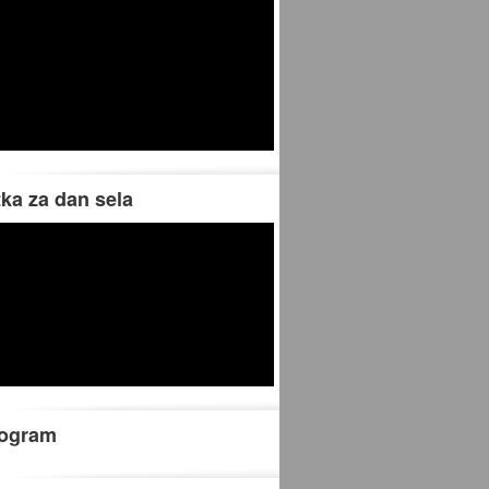
tka za dan sela
rogram