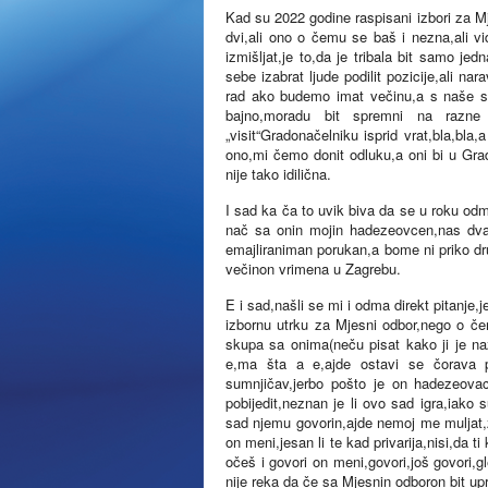
Kad su 2022 godine raspisani izbori za M
dvi,ali ono o čemu se baš i nezna,ali v
izmišljat,je to,da je tribala bit samo j
sebe izabrat ljude podilit pozicije,ali n
rad ako budemo imat večinu,a s naše str
bajno,moradu bit spremni na razne 
„visit“Gradonačelniku isprid vrat,bla,bla,
ono,mi čemo donit odluku,a oni bi u Gradu 
nije tako idilična.
I sad ka ča to uvik biva da se u roku odm
nač sa onin mojin hadezeovcen,nas dva s
emajliraniman porukan,a bome ni priko dr
večinon vrimena u Zagrebu.
E i sad,našli se mi i odma direkt pitanje,j
izbornu utrku za Mjesni odbor,nego o čem
skupa sa onima(neču pisat kako ji je na
e,ma šta a e,ajde ostavi se čorava p
sumnjičav,jerbo pošto je on hadezeova
pobijedit,neznan je li ovo sad igra,iako 
sad njemu govorin,ajde nemoj me muljat,zn
on meni,jesan li te kad privarija,nisi,da ti
očeš i govori on meni,govori,još govori,g
nije reka da če sa Mjesnin odboron bit upr