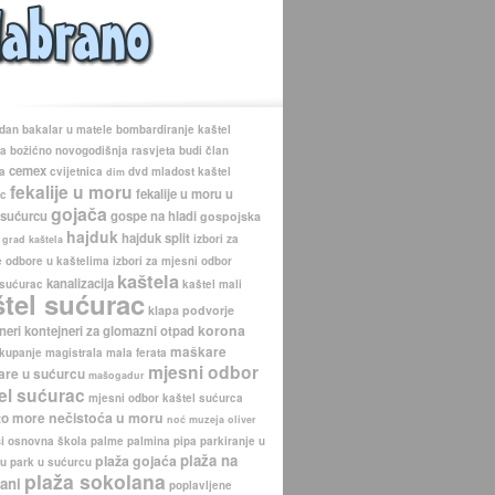
 dan
bakalar u matele
bombardiranje kaštel
ca
božićno novogodišnja rasvjeta
budi član
cemex
a
cvijetnica
dvd mladost kaštel
dim
fekalije u moru
fekalije u moru u
ac
gojača
 sućurcu
gospe na hladi
gospojska
hajduk
hajduk split
izbori za
grad kaštela
 odbore u kaštelima
izbori za mjesni odbor
kaštela
kanalizacija
 sućurac
kaštel mali
štel sućurac
klapa podvorje
korona
neri
kontejneri za glomazni otpad
maškare
kupanje
magistrala
mala ferata
mjesni odbor
re u sućurcu
mašogadur
el sućurac
mjesni odbor kaštel sućurca
nečistoća u moru
to more
noć muzeja
oliver
i
osnovna škola
palme
palmina pipa
parkiranje u
plaža na
plaža gojaća
cu
park u sućurcu
plaža sokolana
ani
poplavljene