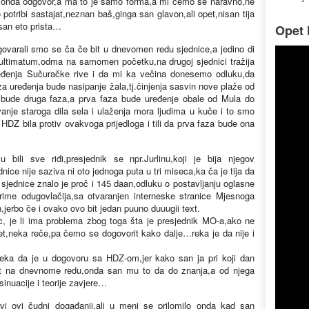
 onda odgovor,a ma to je samo forma,a mi čemo se naravno,ne
potribi sastajat,neznan baš,ginga san glavon,ali opet,nisan tija
 san eto prista…
Opet l
ogovarali smo se ča če bit u dnevomen redu sjednice,a jedino di
a ultimatum,odma na samomen početku,na drugoj sjednici tražija
ređenja Sučuračke rive i da mi ka večina donesemo odluku,da
a uređenja bude nasipanje žala,tj.činjenja sasvin nove plaže od
o bude druga faza,a prva faza bude uređenje obale od Mula do
vanje staroga dila sela i ulaženja mora ljudima u kuče i to smo
 HDZ bila protiv ovakvoga prijedloga i tili da prva faza bude ona
bili sve riđi,presjednik se npr.Jurlinu,koji je bija njegov
nice nije saziva ni oto jednoga puta u tri miseca,ka ča je tija da
sjednice znalo je proč i 145 daan,odluku o postavljanju oglasne
rime odugovlačija,sa otvaranjen interneske stranice Mjesnoga
n,jerbo če i ovako ovo bit jedan puuno duuugii text.
ic, je li ima problema zbog toga šta je presjednik MO-a,ako ne
ret,neka reče,pa čemo se dogovorit kako dalje…reka je da nije i
reka da je u dogovoru sa HDZ-om,jer kako san ja pri koji dan
t na dnevnome redu,onda san mu to da do znanja,a od njega
sinuacije i teorije zavjere…
 svi ovi čudni događanji,ali u meni se prilomilo onda kad san