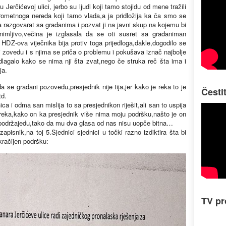
 Jerčićevoj ulici, jerbo su ljudi koji tamo stojidu od mene tražili
ometnoga nereda koji tamo vlada,a ja pridložija ka ča smo se
 razgovarat sa građanima i pozvat ji na javni skup na kojemu bi
animljivo,večina je izglasala da se oti susret sa građaniman
HDZ-ova viječnika bija protiv toga prijedloga,dakle,dogodilo se
i zovedu i s njima se priča o problemu i pokušava iznač najbolje
idlagalo kako se nima nji šta zvat,nego če struka reč šta ima i
ja.
da se građani pozovedu,presjednik nije tija,jer kako je reka to je
Česti
td.
a i odma san mislija to sa presjednikon riješit,ali san to uspija
reka,kako on ka presjednik više nima moju podršku,našto je on
ga podržajedu,tako da mu dva glasa od nas nisu uopče bitna…
apisnik,na toj 5.Sjednici sjednici u točki razno izdiktira šta bi
skračijen podršku:
TV p