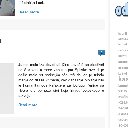
i šetači,a i oni…
Read more...
badnji
sućur
i
hajduk
sućur
0
kaštel
štrada
Jutros malo iza devet uri Dina Levačić se skočivši
mjesne
na Sokolani u more zaputila put Spliske rive di je
kaštel
došla malo pri podne,ča oče reč da jon je tribalo
ka
manje od tri ure vrimena, ovo današnje plivanje bilo
je humanitarnoga karaktera za Udrugu Perlice sa
kontej
Hvara šta pomaže dici koja imadu poteškoče u
virus
razvoju.
maška
kašt
Read more...
nečis
osmaš
sućur
sokol