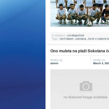
In category:
uncategorized
Tags:
ravni tabani
,
sokolana
,
turnir u malome b
Ono muleta na plaži Sokolana če
Written by:
Written on:
admin
March 3, 20