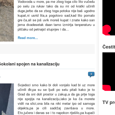
Vodovoda u more, pa me zbog toga cilo lito vučedu
po selu za rukav tako da su mi od kratki učinili
duge,jerbo da se zbog toga potoka nije baš ugodno
kupat,ni usrid lita,a pogotovo sad,kad lito pomalo
gre ča,ali se još uvik moreš kupat i znate kako san
jema dvadesetak daan tamo izmirija tenperaturu u
pličaku od petnajst stupnjev i da…
Read more...
Česti
Sokolani spojen na kanalizaciju
0
0
Svjedoci smo kako bi doli vonjalo kad bi uz more
učinili đir,pa su se ljudi po selu pitali kako je to
Grad da oni doli prostor u zakup,a da ga prije toga
nije spojija na kanalizaciju,iako je ka ča morete
TV p
vidit na slici,ona bila na niki metar ipo od samoga
objekta,pa je cili sadržaj završava u more.
Eto,jučera i danas se i to napokon riješilo,pa kupači