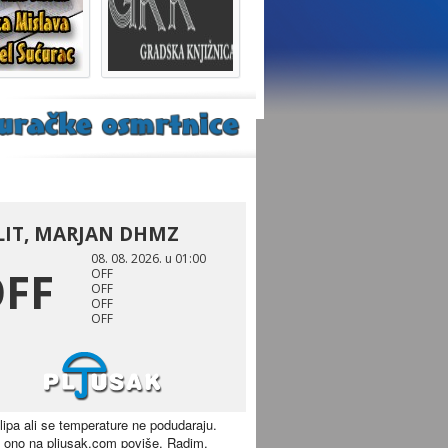
 lipa ali se temperature ne podudaraju.
 ono na pljusak.com poviše. Radim.