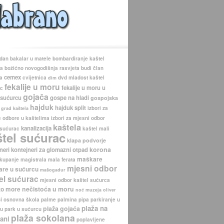
 dan
bakalar u matele
bombardiranje kaštel
ca
božićno novogodišnja rasvjeta
budi član
cemex
a
cvijetnica
dvd mladost kaštel
dim
fekalije u moru
fekalije u moru u
ac
gojača
 sućurcu
gospe na hladi
gospojska
hajduk
hajduk split
izbori za
grad kaštela
 odbore u kaštelima
izbori za mjesni odbor
kaštela
kanalizacija
 sućurac
kaštel mali
štel sućurac
klapa podvorje
korona
neri
kontejneri za glomazni otpad
maškare
kupanje
magistrala
mala ferata
mjesni odbor
re u sućurcu
mašogadur
el sućurac
mjesni odbor kaštel sućurca
nečistoća u moru
to more
noć muzeja
oliver
i
osnovna škola
palme
palmina pipa
parkiranje u
plaža na
plaža gojaća
cu
park u sućurcu
plaža sokolana
ani
poplavljene