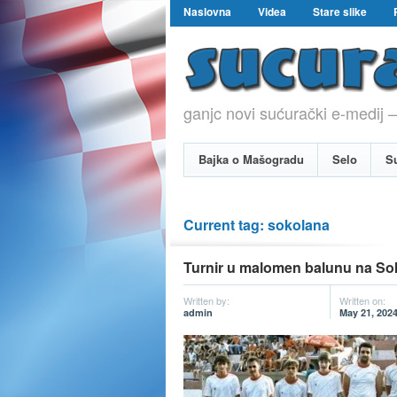
Naslovna
Videa
Stare slike
ganjc novi sućurački e-medij –
Bajka o Mašogradu
Selo
S
Current tag: sokolana
Turnir u malomen balunu na So
Written by:
Written on:
admin
May 21, 202