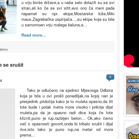
u vrju bivše države,a u naše selo dolazili su sa svi
stran,ali ko če se svi sitit,evo ono ča meni pada
napamet su npr. ekipe,Mostarske kiše,Miki
maus,Zagrebačka uspinjača…,su ekipe koje su bile
u samomoen vrju malega baluna,a…
Read more...
alunu
 se srušit
0
24
Tako je odlučeno na sjednici Mjesnoga Odbora
koja je bila u ovi prošli ponediljak,na kojoj nan je
presjednik pridočija kako je to muleta opasno,da liti
tote bude i polak metra more visoko i prikrije dijal
muleta,pa da je opasno radi dice koja če tote
kliznit,puno je rup,razbijen beton… Ok,ako čemo
več o opasnosti govorit,onda bi tribalo srušit i dijal
rive,isto tako je puno rup,na metar od mora
prema…