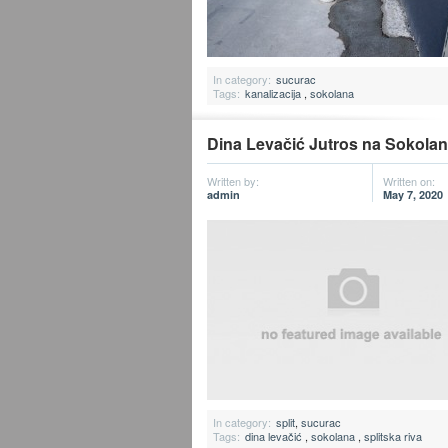
In category:
sucurac
Tags:
kanalizacija
,
sokolana
Dina Levačić Jutros na Sokolan
Written by:
Written on:
admin
May 7, 2020
In category:
split
,
sucurac
Tags:
dina levačić
,
sokolana
,
splitska riva