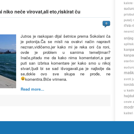
kalete
sućur
 niko neče virovat,ali eto,riskirat ču
priobuč
putalj
0
riva
r
nesreć
Jutros je raskopan dijal šetnice prema Sokolani ča
snijeg
je potonija.Ča se misli na ovakvi način napravit
splitsk
neznan,vidičemo,jer kako mi je reka oni ča roni,
kanpa
ovde je problem u samima temeljiman?
kanpa
Inače,pitadu me da kako nima komentatori,a par
starče
puti san izbrisa komentare jer kako smo u nikoj
sućur
stvari,ljudi bi se sad išvogavali,pa je najbolje da
mašk
se,dokle ovo sve skupa ne prođe, ne
komentira.Biče vrimena.
sveti j
torcid
Read more...
u kašt
hajdu
ceste
modr
kaštel