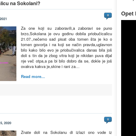
alicu na Sokolani?
Opet l
0
 2021
Za one koji su zaboravili,a zaboravi se puno
brzo,Sokolana je ovu godinu dobila priobučicalicu
21.07.,nečemo sad pisat oba tomen šta je ko o
tomen govorija i na koji se način pravda,uglavnon
bilo kako bilo evo je priobučivalica danas bila još
doli s tin da je zbog vitra koji je nikidan puva dijal
nje več otpa,a pa bi bilo dobro da se, dokle je još
ovakva kakva je,skine i rani za…
Read more...
0
5, 2020
Znate doli na Sokolanu di izlazi ono vode iz