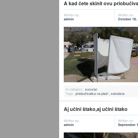
A kad čete skinit ovu priobučiv
Written by:
Written on:
admin
October 18,
In category:
sucurac
Tags:
priobučivalica na plaži
,
sokolana
Aj učini štako,aj učini štako
Written by:
Written on:
admin
September 1