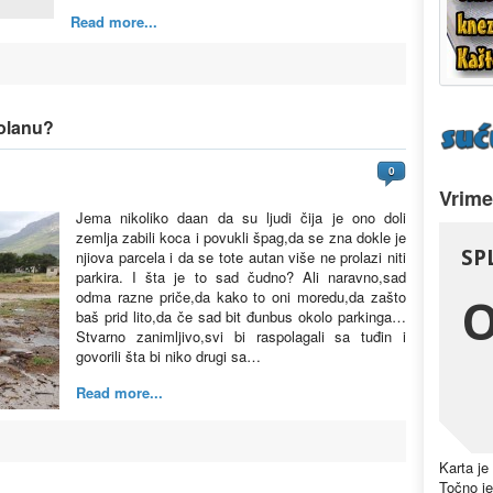
Read more...
kolanu?
0
Vrime
Jema nikoliko daan da su ljudi čija je ono doli
zemlja zabili koca i povukli špag,da se zna dokle je
njiova parcela i da se tote autan više ne prolazi niti
parkira. I šta je to sad čudno? Ali naravno,sad
odma razne priče,da kako to oni moredu,da zašto
baš prid lito,da če sad bit đunbus okolo parkinga…
Stvarno zanimljivo,svi bi raspolagali sa tuđin i
govorili šta bi niko drugi sa…
Read more...
Karta je
Točno je