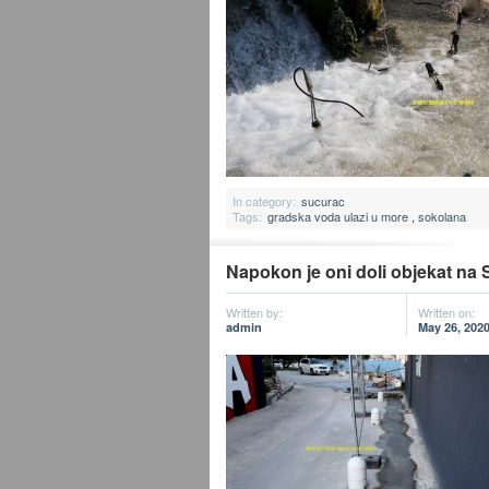
In category:
sucurac
Tags:
gradska voda ulazi u more
,
sokolana
Napokon je oni doli objekat na 
Written by:
Written on:
admin
May 26, 202