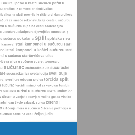
požar u
požar u kaštel sućurcu
 u sućurcu
cu
prašina iz cemexa
priobučivalica
ivalica na plaži
provrija je rišić
prvi dan proljeća
računi za smeće
rekonstrukcija ceste u sućurcu
iva u sućurcu
rupa na cesti
saobraćajna
skulptura djevojčice
smeće
a u sućurcu
snig
split
sokolana
splitska riva
 u sućurcu
stari kampanel u sućurcu
stari
i karneval
stari kanpanel u kaštel sućurcu
nel
stari
nel u sućurcu
starčevićeva ulica
susret tomosa u
vićeva ulica u sućurcu
sućurac
sućuračke
cu
sućuračka duja
are
sveti duje
sučuraćka riva
sveta lucija
torcida split
uraj
sveti jure
tobogan
torcida
a sućurac
tumbin
torcidin mimohod za vukovar
turisti u sućurcu
utakmica
el sućurcu
uskrs
k dinamo
vanjska rasvjeta
velika gospa
vinske
zeleno i
zadnji dan škole
zalazak sunca
o
čišćenje mora u sućurcu
čišćenje podmorja u
željan jurlin
 sućurcu
šahte na cesti