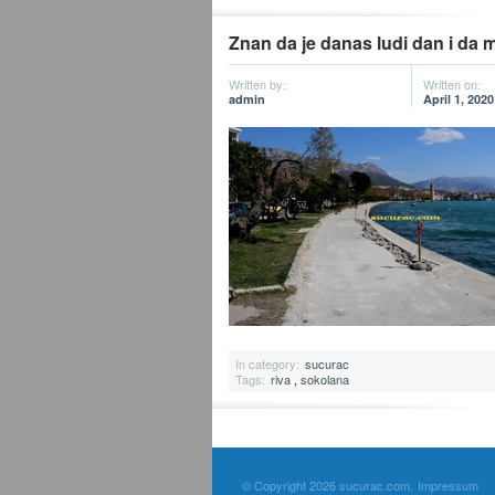
Znan da je danas ludi dan i da mi
Written by:
Written on:
admin
April 1, 2020
In category:
sucurac
Tags:
riva
,
sokolana
© Copyright 2026 sucurac.com.
Impressum