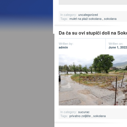
In category:
uncategorized
Tags:
mulet na plaži sokolana
,
sokolana
Da ča su ovi stupiči doli na So
Written by:
Written on:
admin
June 1, 2022
In category:
sucurac
Tags:
privatno zeljište
,
sokolana