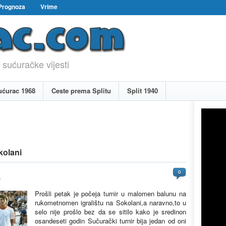
Prognoza
Vrime
 sućuračke vijesti
ućurac 1968
Ceste prema Splitu
Split 1940
kolani
0
4
Prošli petak je počeja turnir u malomen balunu na
rukometnomen igralištu na Sokolani,a naravno,to u
selo nije prošlo bez da se sitilo kako je sredinon
osandeseti godin Sučurački turnir bija jedan od oni