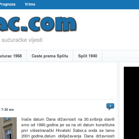
Prognoza
Vrime
 sućuračke vijesti
ućurac 1968
Ceste prema Splitu
Split 1940
0
6 7:30 am
Inače datum Dana državnosti na 30.svibnja slavili
smo od 1990.godine jer se na oti datum konstituira
prvi višestranački Hrvatski Sabor,a onda se tamo
2001.godine,datum obilježavanja Dana državnosti