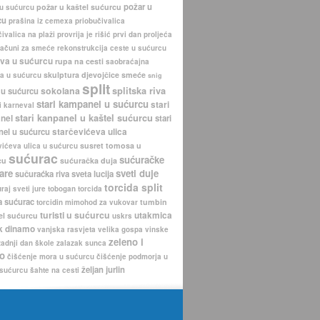
požar u
požar u kaštel sućurcu
 u sućurcu
cu
prašina iz cemexa
priobučivalica
ivalica na plaži
provrija je rišić
prvi dan proljeća
računi za smeće
rekonstrukcija ceste u sućurcu
iva u sućurcu
rupa na cesti
saobraćajna
skulptura djevojčice
smeće
a u sućurcu
snig
split
sokolana
splitska riva
 u sućurcu
stari kampanel u sućurcu
stari
i karneval
stari kanpanel u kaštel sućurcu
nel
stari
nel u sućurcu
starčevićeva ulica
susret tomosa u
vićeva ulica u sućurcu
sućurac
sućuračke
cu
sućuračka duja
are
sveti duje
sučuraćka riva
sveta lucija
torcida split
uraj
sveti jure
tobogan
torcida
a sućurac
tumbin
torcidin mimohod za vukovar
turisti u sućurcu
utakmica
el sućurcu
uskrs
k dinamo
vanjska rasvjeta
velika gospa
vinske
zeleno i
zadnji dan škole
zalazak sunca
o
čišćenje mora u sućurcu
čišćenje podmorja u
željan jurlin
 sućurcu
šahte na cesti