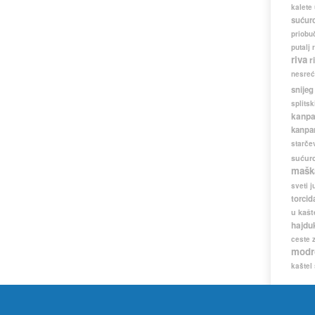
kalete
sućur
priobuč
putalj
riva
r
nesreć
snijeg
splitsk
kanpa
kanpa
starče
sućur
mašk
sveti j
torcid
u kašt
hajdu
ceste
modr
kaštel