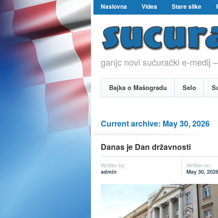
Naslovna
Videa
Stare slike
ganjc novi sućurački e-medij –
Bajka o Mašogradu
Selo
S
Current archive: May 30, 2026
Danas je Dan državnosti
Written by:
Written on:
admin
May 30, 202