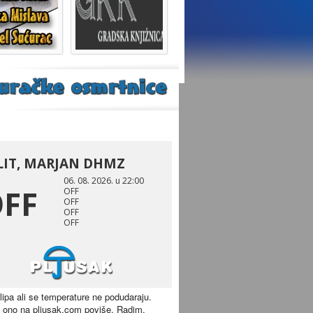
 lipa ali se temperature ne podudaraju.
 ono na pljusak.com poviše. Radim.