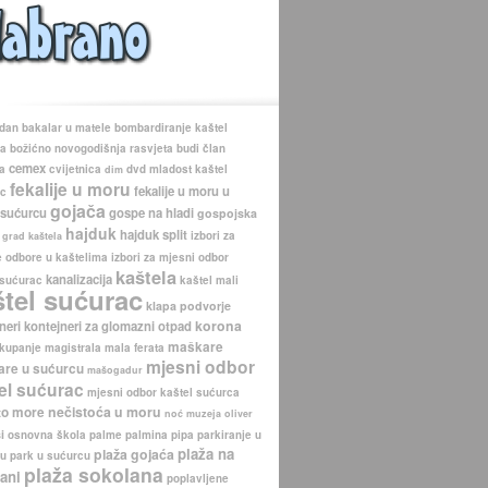
 dan
bakalar u matele
bombardiranje kaštel
ca
božićno novogodišnja rasvjeta
budi član
cemex
a
cvijetnica
dvd mladost kaštel
dim
fekalije u moru
fekalije u moru u
ac
gojača
 sućurcu
gospe na hladi
gospojska
hajduk
hajduk split
izbori za
grad kaštela
 odbore u kaštelima
izbori za mjesni odbor
kaštela
kanalizacija
 sućurac
kaštel mali
štel sućurac
klapa podvorje
korona
neri
kontejneri za glomazni otpad
maškare
kupanje
magistrala
mala ferata
mjesni odbor
re u sućurcu
mašogadur
el sućurac
mjesni odbor kaštel sućurca
nečistoća u moru
to more
noć muzeja
oliver
i
osnovna škola
palme
palmina pipa
parkiranje u
plaža na
plaža gojaća
cu
park u sućurcu
plaža sokolana
ani
poplavljene