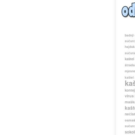
badnji
sućur
hajduk
sućur
kaštel
štrada
mjesne
kaštel
ka
kontej
virus
maška
kašt
nečis
osmaš
sućur
sokol