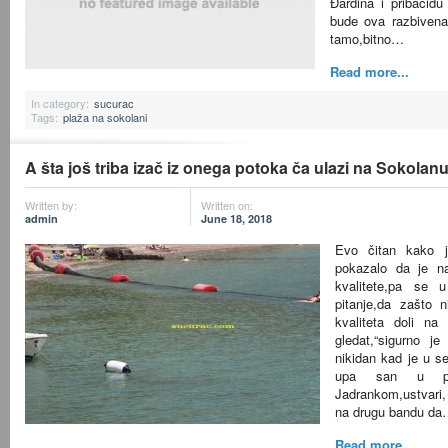
Đardina i pribacid
bude ova razbivena
tamo,bitno…
Read more...
In category:
sucurac
Tags:
plaža na sokolani
A šta još triba izač iz onega potoka ča ulazi na Sokolan
Written by:
Written on:
admin
June 18, 2018
Evo čitan kako j
pokazalo da je n
kvalitete,pa se 
pitanje,da zašto
kvaliteta doli n
gledat,“sigurno j
nikidan kad je u se
upa san u pri
Jadrankom,ustvari,
na drugu bandu d
Read more...