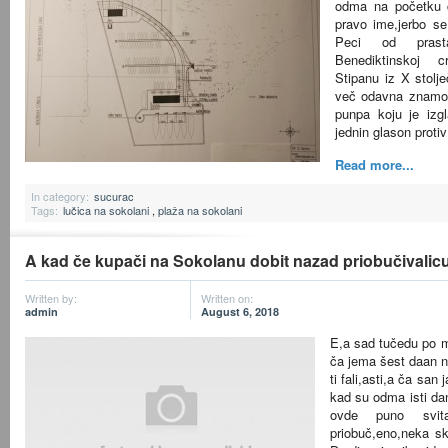
odma na početku 
pravo ime,jerbo se
Peci od prast
Benediktinskoj 
Stipanu iz X stolje
več odavna znamo,d
punpa koju je izg
jednin glason prot
Read more...
In category:
sucurac
Tags:
lučica na sokolani
,
plaža na sokolani
A kad če kupači na Sokolanu dobit nazad priobučivalic
Written by:
Written on:
admin
August 6, 2018
E,a sad tučedu po men
ča jema šest daan ni
ti fali,asti,a ča san 
kad su odma isti dan
ovde puno sv
priobuč,eno,neka sk