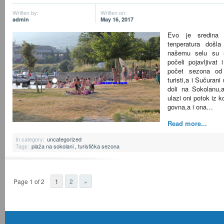
Written by:
Written on:
admin
May 16, 2017
Evo je sredina
tenperatura došla
našemu selu su s
počeli pojavljivat
počet sezona od 
turisti,a i Sučuran
doli na Sokolanu,
ulazi oni potok iz k
govna,a i ona…
Read more...
In category:
uncategorized
Tags:
plaža na sokolani
,
turistička sezona
Page 1 of 2
1
2
»