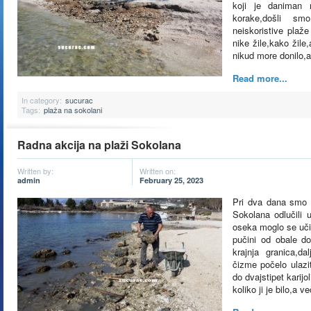
koji je daniman 
korake,došli s
neiskoristive plaže
nike žile,kako žile
nikud more donilo,
Read more...
In category:
sucurac
Tags:
plaža na sokolani
Radna akcija na plaži Sokolana
Written by:
Written on:
admin
February 25, 2023
Pri dva dana smo D
Sokolana odlučili u
oseka moglo se uči
pučini od obale dok
krajnja granica,d
čizme počelo ulazit
do dvajstipet karijol
koliko ji je bilo,a v