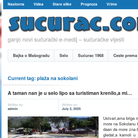
Naslovna
Videa
Stare slike
Prognoza
Vrime
ganjc novi sućurački e-medij – sućuračke vijesti
Bajka o Mašogradu
Selo
Sućurac 1968
Ceste prema 
Current tag: plaža na sokolani
A taman nan je u selo lipo sa turistiman krenilo,a mi…
Written by:
Written on:
admin
July 2, 2025
Ustvari,ama briga m
more na Sokolanu k
daan da more zna b
gledat,a kamoli u 