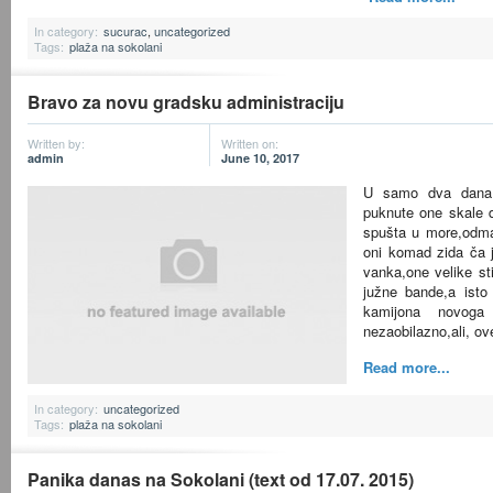
In category:
sucurac
,
uncategorized
Tags:
plaža na sokolani
Bravo za novu gradsku administraciju
Written by:
Written on:
admin
June 10, 2017
U samo dva dana
puknute one skale 
spušta u more,odma 
oni komad zida ča je
vanka,one velike sti
južne bande,a isto
kamijona novog
nezaobilazno,ali, o
Read more...
In category:
uncategorized
Tags:
plaža na sokolani
Panika danas na Sokolani (text od 17.07. 2015)