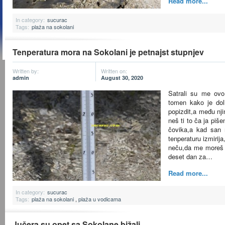
Read more...
In category:
sucurac
Tags:
plaža na sokolani
Tenperatura mora na Sokolani je petnajst stupnjev
Written by:
Written on:
admin
August 30, 2020
Satrali su me ovo
tomen kako je do
popizdit,a među nji
neš ti to ča ja piš
čovika,a kad san 
tenperaturu izmiri
neču,da me moreš i
deset dan za…
Read more...
In category:
sucurac
Tags:
plaža na sokolani
,
plaža u vodicama
Jučera su opet sa Sokolane bižali