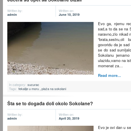
Written by:
Written on:
admin
June 10, 2019
Evo ga, njemu reci
sad,a to da se na S
naravno,zlo nikad 
“brata,sestru,oli
govoridu da je sad
se do sad sumljalo,
Sokolanu jemamo
ulazidu,vamo na isto
momenat za…
Read more...
In category:
sucurac
Tags:
fekalije u moru
,
plaža na sokolani
Šta se to događa doli okolo Sokolane?
Written by:
Written on:
admin
April 20, 2019
Evo je ovi dan u se