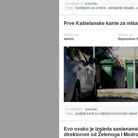
In category:
sucurac
Tags:
kontejneri za smeće
,
odvajanje otpada
,
Prve Kaštelanske kante za miš
Written by:
Written on:
admin
September 9
In category:
sucurac
Tags:
podjela kanti za miješani komunalni otpad
Evo ovako je izgleda sastanan
direktorom od Zelenoga I Modr