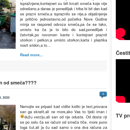
ispražnjene,kontejneri su bili krcati smeča koje nije
odnešeno,a danas je ponediljak i triba bi bit dan kad
se prazni smeče,a ispraznilo se nije,a objašnjenje
je prilično jednostavno,od početka Nove Godine
minja se raspored odvoza smeča,pa če se tako,
umisto ka ča je to bilo do sad,ponediljak i
četvrtak,po novomen kante i kontejneri praznit
utorkon i petkon,a umisto utorkon,karta i plastika
nosit sridon,a to…
Česti
Read more...
an od smeča????
0
, 2020
Nemojte se pripast kad vidite koliki je text,provava
san ga skratit,ali ne more,ako Vas to tješi iman i
TV p
dužu verziju,ali san od nje odusta.
Od dosta nji
se po selu ča se računi od smeča tiče, more puno
toga čut,ali ja ču sad samo o ona dva računa za