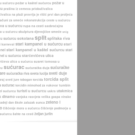
požar u
požar u kaštel sućurcu
 u sućurcu
cu
prašina iz cemexa
priobučivalica
ivalica na plaži
provrija je rišić
prvi dan proljeća
računi za smeće
rekonstrukcija ceste u sućurcu
iva u sućurcu
rupa na cesti
saobraćajna
skulptura djevojčice
smeće
a u sućurcu
snig
split
sokolana
splitska riva
 u sućurcu
stari kampanel u sućurcu
stari
i karneval
stari kanpanel u kaštel sućurcu
nel
stari
nel u sućurcu
starčevićeva ulica
susret tomosa u
vićeva ulica u sućurcu
sućurac
sućuračke
cu
sućuračka duja
are
sveti duje
sučuraćka riva
sveta lucija
torcida split
uraj
sveti jure
tobogan
torcida
a sućurac
tumbin
torcidin mimohod za vukovar
turisti u sućurcu
utakmica
el sućurcu
uskrs
k dinamo
vanjska rasvjeta
velika gospa
vinske
zeleno i
zadnji dan škole
zalazak sunca
o
čišćenje mora u sućurcu
čišćenje podmorja u
željan jurlin
 sućurcu
šahte na cesti