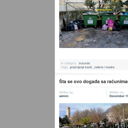
In category:
sucurac
Tags:
pražnjenje kanti
,
zeleno i modro
Šta se ovo događa sa računim
Written by:
Written on:
admin
December 19