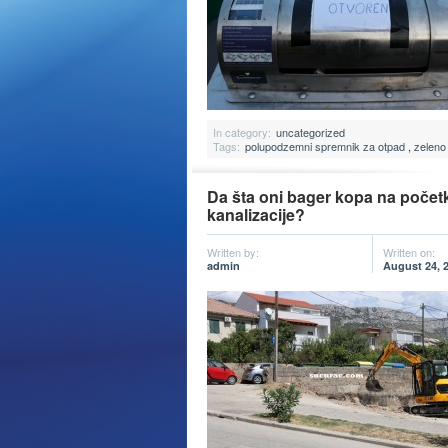
In category:
uncategorized
Tags:
polupodzemni spremnik za otpad
,
zeleno
Da šta oni bager kopa na početk
kanalizacije?
Written by:
Written on:
admin
August 24, 