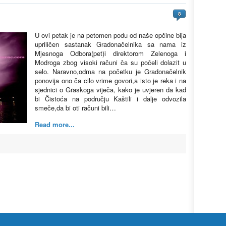
8
U ovi petak je na petomen podu od naše opčine bija
upriličen sastanak Gradonačelnika sa nama iz
Mjesnoga Odbora(pet)i direktorom Zelenoga i
Modroga zbog visoki računi ča su počeli dolazit u
selo. Naravno,odma na početku je Gradonačelnik
ponovija ono ča cilo vrime govori,a isto je reka i na
sjednici o Graskoga viječa, kako je uvjeren da kad
bi Čistoća na području Kaštili i dalje odvozila
smeče,da bi oti računi bili…
Read more...