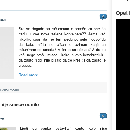
Opet l
0
 2021
Šta se događa sa računiman o smeča za one ča
itadu u ove nove zelene kontejnere?? Jema več
nikoliko daan da me fermajedu po selu i govoridu
da kako ništa ne pišen o oviman zanjiman
računiman od smeča? A ča je sa njiman? A da su
veči nego prošli misec i kako je ovo bezobrazluk i
da zašto nigdi nije pisalo da če krešit i da zašto je
u opče…
Read more...
eleno i modro
 nije smeče odnilo
0
021
Ljudi su vanka ostavljali kante koje nisu