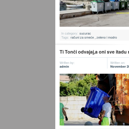
In category:
sucurac
Tags:
računi za smeće
,
zeleno i modro
Ti Tonči odvajaj,a oni sve itadu 
Written by:
Written on:
admin
November 28