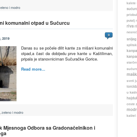
kalete
zeleno i modro
sućur
priobuč
putalj
ani komunalni otpad u Sučurcu
riva
r
nesreć
0
, 2019
snijeg
splitsk
Danas su se počele dilit kante za mišani komunalni
kanpa
otpad,a čast da dobijedu prve kante u Kaštiliman,
kanpa
pripala je stanovniciman Sučuračke Gorice.
starče
Read more...
sućur
mašk
sveti j
torcid
u kašt
hajdu
ceste
modr
,
zeleno i modro
kaštel
ak Mjesnoga Odbora sa Gradonačelnikon i
oga