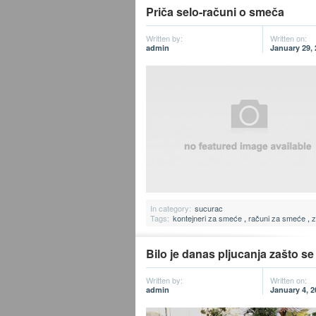
Priča selo-računi o smeča
Written by:
Written on:
admin
January 29,
In category:
sucurac
Tags:
kontejneri za smeće
,
računi za smeće
,
z
Bilo je danas pljucanja zašto se
Written by:
Written on:
admin
January 4, 2