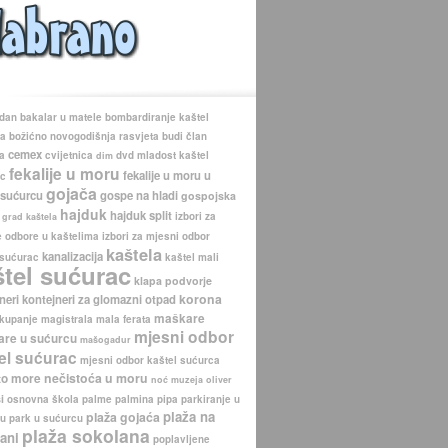
 dan
bakalar u matele
bombardiranje kaštel
ca
božićno novogodišnja rasvjeta
budi član
cemex
a
cvijetnica
dvd mladost kaštel
dim
fekalije u moru
fekalije u moru u
ac
gojača
 sućurcu
gospe na hladi
gospojska
hajduk
hajduk split
izbori za
grad kaštela
 odbore u kaštelima
izbori za mjesni odbor
kaštela
kanalizacija
 sućurac
kaštel mali
štel sućurac
klapa podvorje
korona
neri
kontejneri za glomazni otpad
maškare
kupanje
magistrala
mala ferata
mjesni odbor
re u sućurcu
mašogadur
el sućurac
mjesni odbor kaštel sućurca
nečistoća u moru
to more
noć muzeja
oliver
i
osnovna škola
palme
palmina pipa
parkiranje u
plaža na
plaža gojaća
cu
park u sućurcu
plaža sokolana
ani
poplavljene