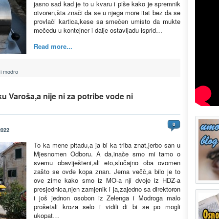
jasno sad kad je to u kvaru i piše kako je spremnik
otvoren,šta znači da se u njega more itat bez da se
provlači kartica,kese sa smečen umisto da mukte
mečedu u kontejner i dalje ostavljadu isprid…
Read more...
 i modro
u Varoša,a nije ni za potribe vode ni
0
2022
To ka mene pitadu,a ja bi ka triba znat,jerbo san u
Mjesnomen Odboru. A da,inače smo mi tamo o
svemu obaviješteni,ali eto,slučajno oba ovomen
zašto se ovde kopa znan. Jema večč,a bilo je to
ove zime kako smo iz MO-a nji dvoje iz HDZ-a
presjednica,njen zamjenik i ja,zajedno sa direktoron
i još jednon osobon iz Zelenga i Modroga malo
prošetali kroza selo i vidili di bi se po mogli
ukopat…