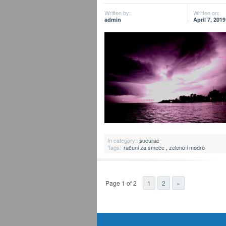
Written by:
Written on:
admin
April 7, 2019
In category:
sucurac
Tags:
računi za smeće
,
zeleno i modro
Page 1 of 2
1
2
»