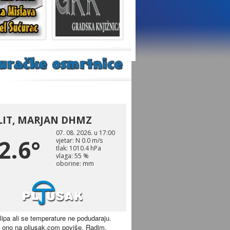
 lipa ali se temperature ne podudaraju.
 ono na pljusak.com poviše. Radim.