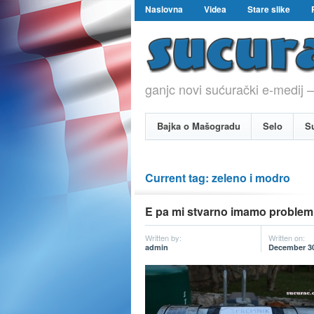
Naslovna
Videa
Stare slike
ganjc novi sućurački e-medij –
Bajka o Mašogradu
Selo
S
Current tag: zeleno i modro
E pa mi stvarno imamo problem
Written by:
Written on:
admin
December 30