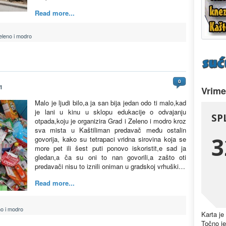
Read more...
eleno i modro
0
1
Vrime
Malo je ljudi bilo,a ja san bija jedan odo ti malo,kad
je lani u kinu u sklopu edukacije o odvajanju
otpada,koju je organizira Grad i Zeleno i modro kroz
sva mista u Kaštiliman predavač među ostalin
govorija, kako su tetrapaci vridna sirovina koja se
more pet ili šest puti ponovo iskoristit,e sad ja
gledan,a ča su oni to nan govorili,a zašto oti
predavači nisu to iznili oniman u gradskoj vrhuški…
Read more...
no i modro
Karta je
Točno je