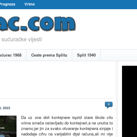
Prognoza
Vrime
 sućuračke vijesti
ućurac 1968
Ceste prema Splitu
Split 1940
0
, 2023
Da uz one doli kontejnere isprid stare škole cilo
vrime smeče ostavljadu do kontejneri,a ne unutra to
znamo,jer jin za svako otvaranje kontejnera sinjaje i
nadodaje cifru na varijabilni dijal računa,ali mi nije