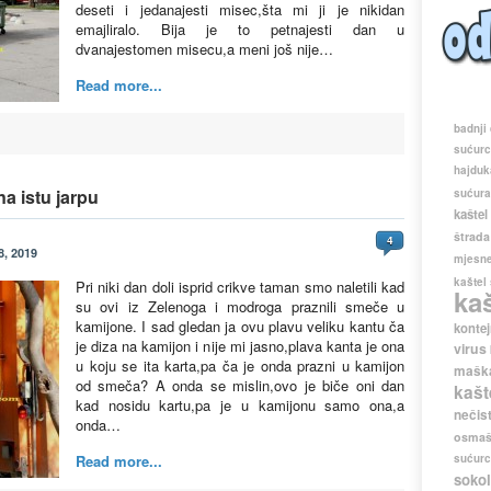
deseti i jedanajesti misec,šta mi ji je nikidan
emajliralo. Bija je to petnajesti dan u
dvanajestomen misecu,a meni još nije…
Read more...
badnji
sućur
hajduk
na istu jarpu
sućur
kaštel
štrada
4
, 2019
mjesne
kaštel
Pri niki dan doli isprid crikve taman smo naletili kad
ka
su ovi iz Zelenoga i modroga praznili smeče u
kamijone. I sad gledan ja ovu plavu veliku kantu ča
kontej
je diza na kamijon i nije mi jasno,plava kanta je ona
virus
u koju se ita karta,pa ča je onda prazni u kamijon
maška
od smeča? A onda se mislin,ovo je biče oni dan
kašt
kad nosidu kartu,pa je u kamijonu samo ona,a
nečis
onda…
osmaš
sućur
Read more...
sokol