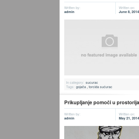
Written by:
Written on:
admin
June 8, 2014
In category:
sucurac
Tags:
gojača
,
torcida sućurac
Prikupljanje pomoči u prostori
Written by:
Written on:
admin
May 21, 201