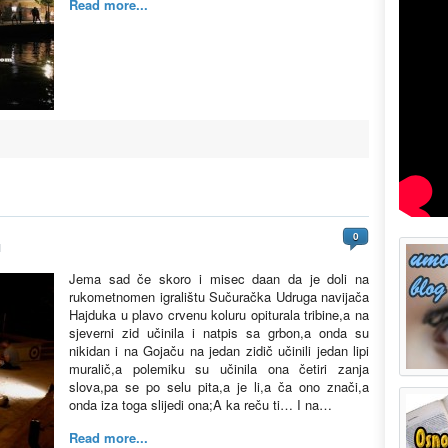
Read more...
0
1
Jema sad če skoro i misec daan da je doli na
rukometnomen igralištu Sučuračka Udruga navijača
Hajduka u plavo crvenu koluru opiturala tribine,a na
sjeverni zid učinila i natpis sa grbon,a onda su
nikidan i na Gojaču na jedan zidič učinili jedan lipi
muralič,a polemiku su učinila ona četiri zanja
slova,pa se po selu pita,a je li,a ča ono znači,a
onda iza toga slijedi ona;A ka reču ti… I na…
Read more...