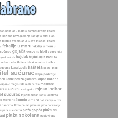
 dan
bakalar u matele
bombardiranje kaštel
ca
božićno novogodišnja rasvjeta
budi član
cemex
a
cvijetnica
dvd mladost kaštel
dim
fekalije u moru
fekalije u moru u
ac
gojača
 sućurcu
gospe na hladi
gospojska
hajduk
hajduk split
izbori za
grad kaštela
 odbore u kaštelima
izbori za mjesni odbor
kaštela
kanalizacija
 sućurac
kaštel mali
štel sućurac
klapa podvorje
korona
neri
kontejneri za glomazni otpad
maškare
kupanje
magistrala
mala ferata
mjesni odbor
re u sućurcu
mašogadur
el sućurac
mjesni odbor kaštel sućurca
nečistoća u moru
to more
noć muzeja
oliver
i
osnovna škola
palme
palmina pipa
parkiranje u
plaža na
plaža gojaća
cu
park u sućurcu
plaža sokolana
ani
poplavljene