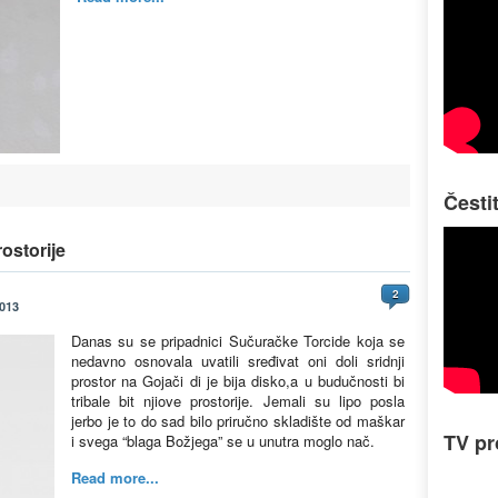
Česti
ostorije
2
2013
Danas su se pripadnici Sučuračke Torcide koja se
nedavno osnovala uvatili sređivat oni doli sridnji
prostor na Gojači di je bija disko,a u budučnosti bi
tribale bit njiove prostorije. Jemali su lipo posla
jerbo je to do sad bilo priručno skladište od maškar
TV p
i svega “blaga Božjega” se u unutra moglo nač.
Read more...