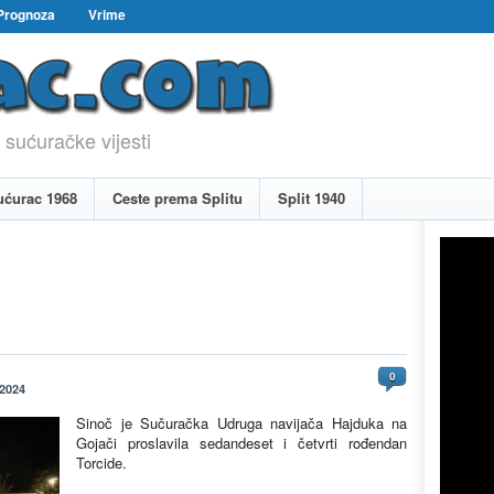
Prognoza
Vrime
 sućuračke vijesti
ućurac 1968
Ceste prema Splitu
Split 1940
0
 2024
Sinoč je Sučuračka Udruga navijača Hajduka na
Gojači proslavila sedandeset i četvrti rođendan
Torcide.