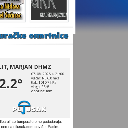
 lipa ali se temperature ne podudaraju.
 ono na pljusak.com poviše. Radim.