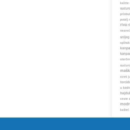
kalete
sućur
priobuč
putalj
riva
r
nesreć
snijeg
splitsk
kanpa
kanpa
starče
sućur
mašk
sveti j
torcid
u kašt
hajdu
ceste
modr
kaštel