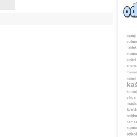
badnji
sućur
hajduk
sućur
kaštel
štrada
mjesne
kaštel
ka
kontej
virus
maška
kašt
nečis
osmaš
sućur
sokol