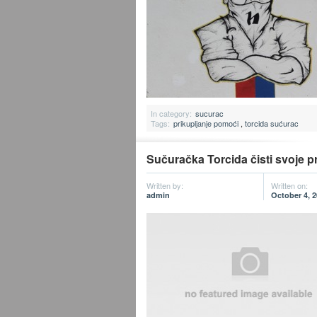
In category:
sucurac
Tags:
prikupljanje pomoći
,
torcida sućurac
Sučuračka Torcida čisti svoje pr
Written by:
Written on:
admin
October 4, 