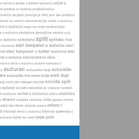
požar u
požar u kaštel sućurcu
 u sućurcu
cu
prašina iz cemexa
priobučivalica
ivalica na plaži
provrija je rišić
prvi dan proljeća
računi za smeće
rekonstrukcija ceste u sućurcu
iva u sućurcu
rupa na cesti
saobraćajna
skulptura djevojčice
smeće
a u sućurcu
snig
split
sokolana
splitska riva
 u sućurcu
stari kampanel u sućurcu
stari
i karneval
stari kanpanel u kaštel sućurcu
nel
stari
nel u sućurcu
starčevićeva ulica
susret tomosa u
vićeva ulica u sućurcu
sućurac
sućuračke
cu
sućuračka duja
are
sveti duje
sučuraćka riva
sveta lucija
torcida split
uraj
sveti jure
tobogan
torcida
a sućurac
tumbin
torcidin mimohod za vukovar
turisti u sućurcu
utakmica
el sućurcu
uskrs
k dinamo
vanjska rasvjeta
velika gospa
vinske
zeleno i
zadnji dan škole
zalazak sunca
o
čišćenje mora u sućurcu
čišćenje podmorja u
željan jurlin
 sućurcu
šahte na cesti