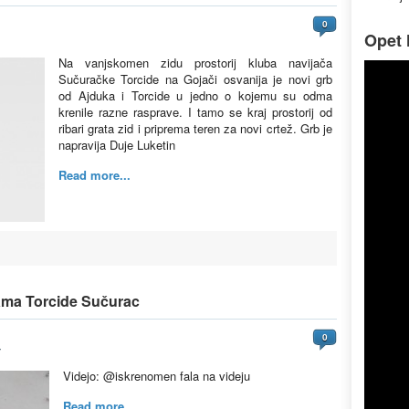
0
Opet l
Na vanjskomen zidu prostorij kluba navijača
Sučuračke Torcide na Gojači osvanija je novi grb
od Ajduka i Torcide u jedno o kojemu su odma
krenile razne rasprave. I tamo se kraj prostorij od
ribari grata zid i priprema teren za novi crtež. Grb je
napravija Duje Luketin
Read more...
jama Torcide Sučurac
0
4
Videjo: @iskrenomen fala na videju
Read more...