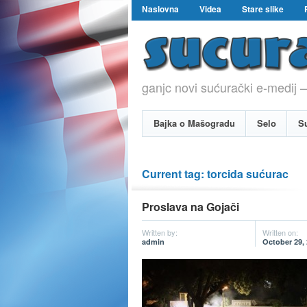
Naslovna
Videa
Stare slike
ganjc novi sućurački e-medij –
Bajka o Mašogradu
Selo
S
Current tag: torcida sućurac
Proslava na Gojači
Written by:
Written on:
admin
October 29,