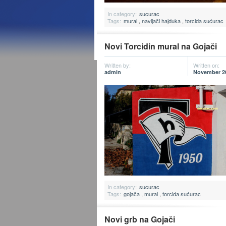
In category:
sucurac
Tags:
mural
,
navijači hajduka
,
torcida sućurac
Novi Torcidin mural na Gojači
Written by:
Written on:
admin
November 26
In category:
sucurac
Tags:
gojača
,
mural
,
torcida sućurac
Novi grb na Gojači