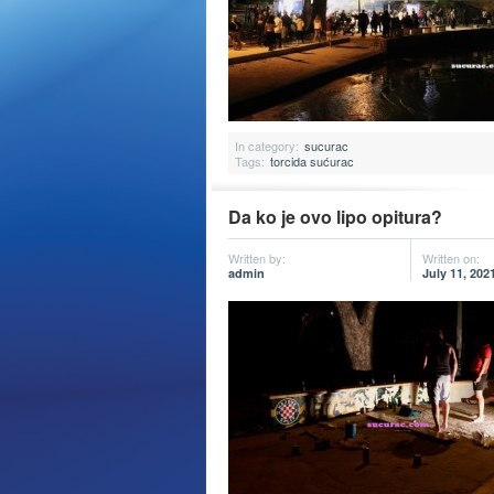
In category:
sucurac
Tags:
torcida sućurac
Da ko je ovo lipo opitura?
Written by:
Written on:
admin
July 11, 202