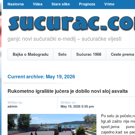
Naslovna
Videa
Stare slike
Prognoza
Vrime
ganjc novi sućurački e-medij – sućuračke vijesti
Bajka o Mašogradu
Selo
Sućurac 1968
Ceste prema 
Current archive: May 19, 2026
Rukometno igralište jučera je dobilo novi sloj asvalta
Written by:
Written on:
admin
May 19, 2026 5:55 pm
Po selu je počelo,n
ligi,ali zašto nije 
sport,jema pun
zajedno,kad se pad