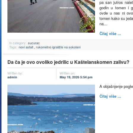
pa san jutros nale
godin u tomen i g
ovde u nas ni ovo 
tomen kako su jeda
na…
Čitaj više ...
In category:
sucurac
Tags:
novi asfalt
,
rukometno igralište na sokolani
Da ča je ovo ovoliko jedrilic u Kaštelanskomen zalivu?
Written by:
Written on:
admin
May 19, 2026 5:54 pm
A objašnjenje pogled
Čitaj više ...