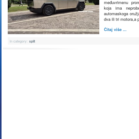
međuvrimenu promi
koja ima neprob
automaskoga oružja,
dva ili tri motora,a
Čitaj više ...
In category:
split