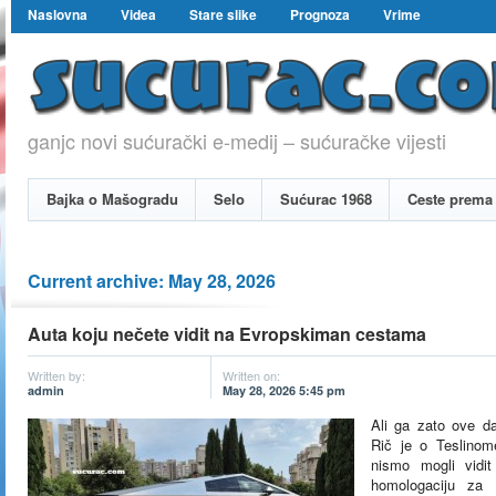
Naslovna
Videa
Stare slike
Prognoza
Vrime
ganjc novi sućurački e-medij – sućuračke vijesti
Bajka o Mašogradu
Selo
Sućurac 1968
Ceste prema 
Current archive: May 28, 2026
Auta koju nečete vidit na Evropskiman cestama
Written by:
Written on:
admin
May 28, 2026 5:45 pm
Ali ga zato ove da
Rič je o Teslinom
nismo mogli vidi
homologaciju za 