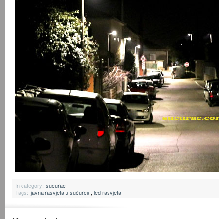
In category:
sucurac
Tags:
javna rasvjeta u sućurcu
,
led rasvjeta