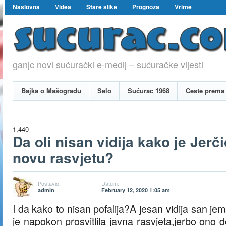
Naslovna
Videa
Stare slike
Prognoza
Vrime
ganjc novi sućurački e-medij – sućuračke vijesti
Bajka o Mašogradu
Selo
Sućurac 1968
Ceste prema 
1,440
Da oli nisan vidija kako je Jerč
novu rasvjetu?
Postavio:
Datum:
admin
February 12, 2020 1:05 am
I da kako to nisan pofalija?A jesan vidija san je
je napokon prosvitlila javna rasvjeta,jerbo ono d