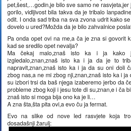
pet,šest,…godin,je bilo sve samo ne rasvjeta,jer j
gorilo, vidljivost bila takva da je tribalo lanpadin
odit. I onda sad triba na sva zvona udrit kako s
dovelo u ured?Možda da je bilo zahvalnice posla
Pa onda opet ovi na me,a ča je zna si govorit k
kad se sredilo opet nevalja?
Ma čekaj malo,znaš isto ka i ja kako 
izgledalo,znan,znaš isto ka i ja da je to tri
napravit,znan,znaš isto ka i ja da su oni doli č
zbog nas,a ne mi zbog nji,znan,znaš isto ka i ja 
su izbori trsi da baš njega izaberemo jerbo da če
probleme zbog koji i jesu tote di su,znan,e i ča bi 
znaš isto si moga bija ono ka je li…
A zna šta,šta pita ovi,a evo ču ja fermat.
Evo na slike od nove led rasvjete koja tr
dosadašnji žarulj: