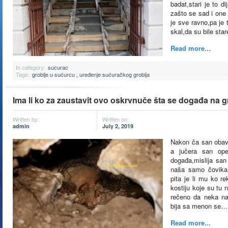
badat,stari je to di
zašto se sad i one 
je sve ravno,pa je 
skal,da su bile sta
Read more...
In category:
sucurac
Tags:
groblje u sućurcu
,
uređenje sućuračkog groblja
Ima li ko za zaustavit ovo oskrvnuče šta se događa na g
Written by:
Written on:
admin
July 2, 2019
Nakon ča san obavi
a jučera san ope
događa,mislija san
naša samo čovika 
pita je li mu ko r
kostiju koje su tu 
rečeno da neka na
bija sa menon se…
Read more...