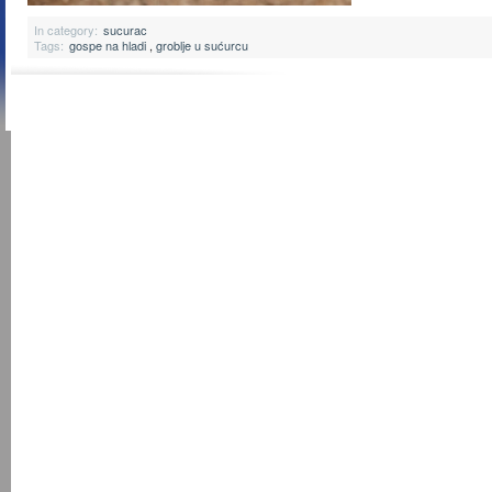
In category:
sucurac
Tags:
gospe na hladi
,
groblje u sućurcu