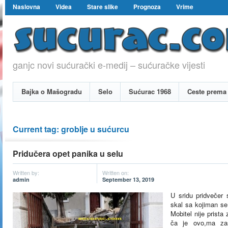
Naslovna
Videa
Stare slike
Prognoza
Vrime
ganjc novi sućurački e-medij – sućuračke vijesti
Bajka o Mašogradu
Selo
Sućurac 1968
Ceste prema 
Current tag: groblje u sućurcu
Pridučera opet panika u selu
Written by:
Written on:
admin
September 13, 2019
U sridu pridvečer 
skal sa kojiman se 
Mobitel nije prista
ča je ovo,ma zaš