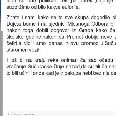
toga su nan političari rekli,pa porekli,najbolj
suzdržimo od bilo kakve euforije.
Znate i sami kako se to sve skupa dogodilo 
Duje,a bome i na sjednici Mjesnoga Odbora bil
nakon toga dobili odgovor iz Grada kako č
školske godine,nakon ča Promet dobije nove au
četiri,a vidili smo danas njiovu promociju,Su
staromen vozit.
I još bi na kraju reka oniman ča sad očedu s
vračanje Sučuračke Duje nazad,da su tili ča nap
to bili učinili onda kad je tribalo,pa nebi bez nje osta
In category:
sucurac