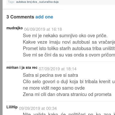
Tags:
autobus broj dva
,
sućuračka duja
3 Comments
add one
mudrajko
06/09/2019 at 16:18
Sve mi je nekako sumnjivo oko ove priče.
Kakve veze imaju novi autobusi sa vračan
Promet isto toliko starih autobusa triba uništi
Sve mi se čini da su vas onda s ovom pričom ti
miritan i ja sta rec
07/09/2019 at 18:14
Satra si pecina sve si satra
Cilo selo govori o duji koja bi tribala krenit 
ne more vidit nego samo ovde
Zena mi cili dan otvara stranicu od prometa
LiliHip
09/09/2019 at 00:34
Nije valjda kako će političari po ko zna k