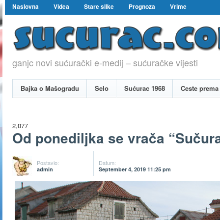
Naslovna
Videa
Stare slike
Prognoza
Vrime
ganjc novi sućurački e-medij – sućuračke vijesti
Bajka o Mašogradu
Selo
Sućurac 1968
Ceste prema 
2,077
Od ponediljka se vrača “Sučur
Postavio:
Datum:
admin
September 4, 2019 11:25 pm