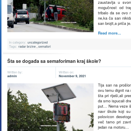
zaustavlja u svo
mogučnost od trag
tribalo da se ovo n
ne,ka ča san nikid
san brojit,a priča j
Read more...
In category:
uncategorized
Tags:
radar brzine
,
semafori
Šta se događa sa semaforiman kraj škole?
Written by:
Written on:
admin
November 9, 2021
Tija san na prošl
ovu temu dignit na
šta pri riješi,ali pr
da smo ispucali dn
put… Nema veze šta
navr škole koji su
polovicon desetog
več tamo pri zavr
jedan na motoru…