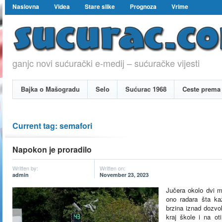
Naslovna
Videa
Stare slike
Prognoza
Vrime
ganjc novi sućurački e-medij – sućuračke vijesti
Bajka o Mašogradu
Selo
Sućurac 1968
Ceste prema 
Current tag: semafori
Napokon je proradilo
Written by:
Written on:
admin
November 23, 2023
Jučera okolo dvi m
ono radara šta kaž
brzina iznad dozvo
kraj škole i na o