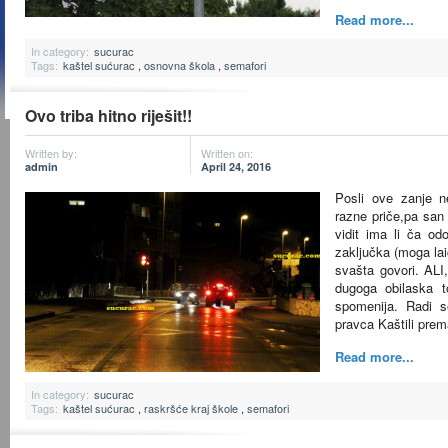
Read more...
In category:
sucurac
Tags:
kaštel sućurac
,
osnovna škola
,
semafori
Ovo triba hitno riješit!!
Written by:
Written on:
admin
April 24, 2016
Posli ove zanje n
razne priče,pa san
vidit ima li ča od
zaključka (moga la
svašta govori. ALI
dugoga obilaska to
spomenija. Radi 
pravca Kaštili pre
Read more...
In category:
sucurac
Tags:
kaštel sućurac
,
raskršće kraj škole
,
semafori